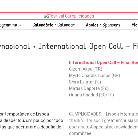
ogramme
Calendário •
Calendar
Apoios •
Sponsors
Fic
nacional • International Open Call – F
International Open Call – Final Re
Gizem Aksu (TR)
Myrto Charalampous (GR)
Shira Eviatar (IL)
Matías Daporta (Es)
Oriana Haddad (EG/ IT)
Contemporânea de Lisboa
CUMPLICIDADES – Lisbon Internatio
a despertou, um pouco por todo
thankful for such great enthusiasm 
tas que aceitaram o desafio de
countries. A special acknowledgem
committee.