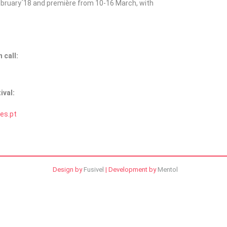
 February´18 and première from 10-16 March, with
 call:
ival:
es.pt
Design by
Fusivel
| Development by
Mentol