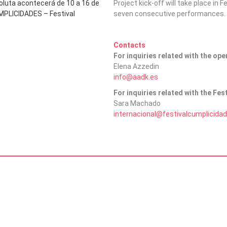
soluta acontecerá de 10 a 16 de
Project kick-off will take place in
PLICIDADES – Festival
seven consecutive performances.
Contacts
For inquiries related with the open
Elena Azzedin
info@aadk.es
For inquiries related with the Fest
Sara Machado
internacional@festivalcumplicidad