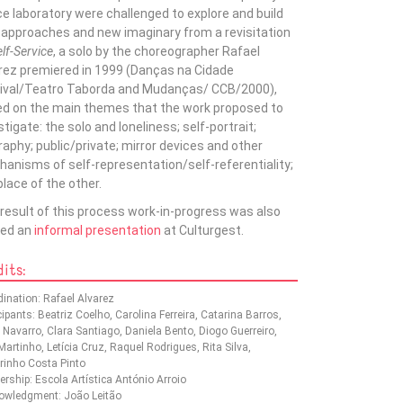
e laboratory were challenged to explore and build
approaches and new imaginary from a revisitation
lf-Service
, a solo by the choreographer Rafael
rez premiered in 1999 (Danças na Cidade
ival/Teatro Taborda and Mudanças/ CCB/2000),
d on the main themes that the work proposed to
stigate: the solo and loneliness; self-portrait;
raphy; public/private; mirror devices and other
anisms of self-representation/self-referentiality;
place of the other.
result of this process work-in-progress was also
red an
informal presentation
at Culturgest.
its:
ination: Rafael Alvarez
cipants: Beatriz Coelho, Carolina Ferreira, Catarina Barros,
 Navarro, Clara Santiago, Daniela Bento, Diogo Guerreiro,
Martinho, Letícia Cruz, Raquel Rodrigues, Rita Silva,
rinho Costa Pinto
ership: Escola Artística António Arroio
owledgment: João Leitão