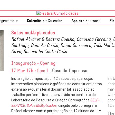
ogramme
Calendário •
Calendar
Apoios •
Sponsors
Fic
Solos multiplicados
Rafael Alvarez & Beatriz Coelho, Carolina Ferreira, 
Santiago, Daniela Bento, Diogo Guerreiro, Inês Marti
Silva, Rosarinho Costa Pinto
Inauguração • Opening
17 Mar 17h • 5pm |
| Casa da Imprensa
Instalação composta por 12 sacos de papel cujas
Inst
intervenções plásticas e gráficas se constituem como
cons
extensão e/ou material documental, associado ao
mate
trabalho performativo desenvolvido no contexto do
wor
Laboratório de Pesquisa e Criação Coreográfica
SELF-
chor
SERVICE: Solos Multiplicados
, dirigido pelo coreógrafo
12 s
Rafael Alvarez com a participação de 12 alunos do 11º
The 