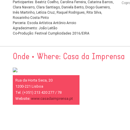
Participantes: Beatriz Coelho, Carolina Ferreira, Catarina Barros,
Copr
Clara Navarro, Clara Santiago, Daniela Bento, Diogo Guerreiro,
Inês Martinho, Letícia Cruz, Raquel Rodrigues, Rita Silva,
Rosarinho Costa Pinto
Parceria: Escola Artística António Arroio
Agradecimento: João Leitão
Co-Produção: Festival Cumplicidades 2016/EIRA
Onde • Where: Casa da Imprensa
Rua da Horta Seca, 20
1200-221 Lisboa
Tel. (+351) 213 420 277 / 78
Website:
www.casadaimprensa.pt