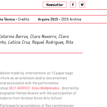
ha Técnica •
Credits
Arquivo 2015 •
2015 Archive
Catarina Barros, Clara Navarro, Clara
nho, Letícia Cruz, Raquel Rodrigues, Rita
allation made by interventions on 12 paper bags
titute as an extension and/or documentary
rial associated with the performative
kshop
SELF-SERVICE: Solos Multiplicados
, directed by
eographer Rafael Alvarez with the participation of
tudents from António Arroio Arts School.
Participants/accomplices of this contemporary