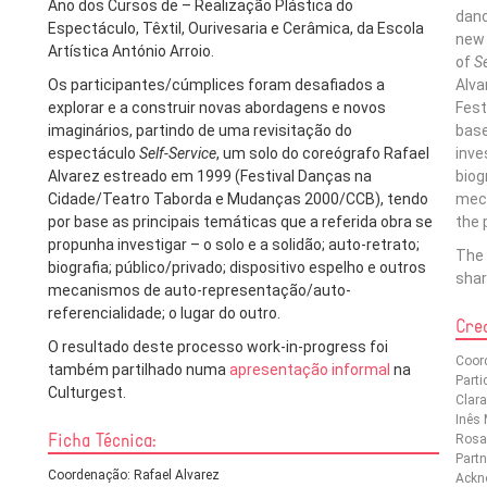
Ano dos Cursos de – Realização Plástica do
danc
Espectáculo, Têxtil, Ourivesaria e Cerâmica, da Escola
new 
Artística António Arroio.
of
Se
Os participantes/cúmplices foram desafiados a
Alva
explorar e a construir novas abordagens e novos
Fest
imaginários, partindo de uma revisitação do
base
espectáculo
Self-Service
, um solo do coreógrafo Rafael
inve
Alvarez estreado em 1999 (Festival Danças na
biog
Cidade/Teatro Taborda e Mudanças 2000/CCB), tendo
mech
por base as principais temáticas que a referida obra se
the 
propunha investigar – o solo e a solidão; auto-retrato;
The 
biografia; público/privado; dispositivo espelho e outros
sha
mecanismos de auto-representação/auto-
referencialidade; o lugar do outro.
Cred
O resultado deste processo work-in-progress foi
Coord
também partilhado numa
apresentação informal
na
Parti
Culturgest.
Clara
Inês 
Ficha Técnica:
Rosa
Partn
Coordenação: Rafael Alvarez
Ackn