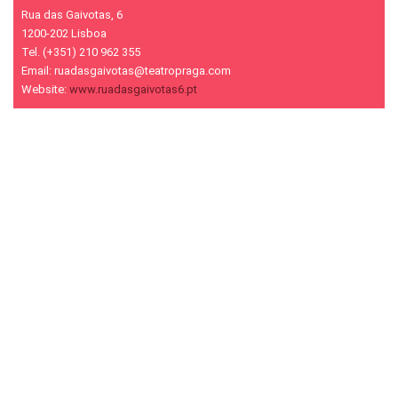
Rua das Gaivotas, 6
1200-202 Lisboa
Tel. (+351) 210 962 355
Email: ruadasgaivotas@teatropraga.com
Website:
www.ruadasgaivotas6.pt