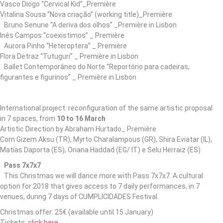
Vasco Diogo “Cervical Kid”_Première
Vitalina Sousa “Nova criação” (working title)_Première
Bruno Senune “A deriva dos olhos” _Première in Lisbon
Inês Campos “coexistimos” _ Première
Aurora Pinho “Heteroptera” _ Première
Flora Detraz “Tutuguri” _ Première in Lisbon
Ballet Contemporâneo do Norte “Reportório para cadeiras,
figurantes e figurinos” _ Première in Lisbon
International project: reconfiguration of the same artistic proposal
in 7 spaces, from
10 to 16 March
Artistic Direction by Abraham Hurtado_ Première
Com Gizem Aksu (TR), Myrto Charalampous (GR), Shira Eviatar (IL),
Matías Daporta (ES), Oriana Haddad (EG/ IT) e Selu Herraiz (ES)
Pass 7x7x7
This Christmas we will dance more with Pass 7x7x7. A cultural
option for 2018 that gives access to 7 daily performances, in 7
venues, during 7 days of CUMPLICIDADES Festival.
Christmas offer: 25€ (available until 15 January)
Tickets:
click here