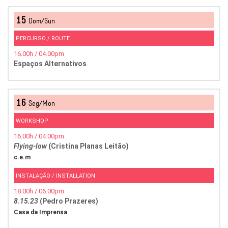
15
Dom/Sun
PERCURSO / ROUTE
16.00h / 04.00pm
Espaços Alternativos
16
Seg/Mon
WORKSHOP
16.00h / 04.00pm
Flying-low
(Cristina Planas Leitão)
c.e.m
INSTALAÇÃO / INSTALLATION
18.00h / 06.00pm
8.15.23
(Pedro Prazeres)
Casa da Imprensa