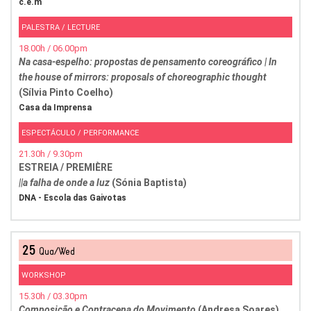
c.e.m
PALESTRA / LECTURE
18.00h / 06.00pm
Na casa-espelho: propostas de pensamento coreográfico | In
the house of mirrors: proposals of choreographic thought
(Sílvia Pinto Coelho)
Casa da Imprensa
ESPECTÁCULO / PERFORMANCE
21.30h / 9.30pm
ESTREIA / PREMIÈRE
||a falha de onde a luz
(Sónia Baptista)
DNA - Escola das Gaivotas
25
Qua/Wed
WORKSHOP
15.30h / 03.30pm
Composição e Contracena do Movimento
(Andresa Soares)