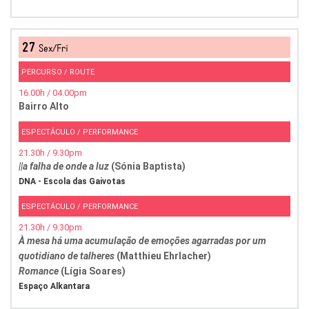
27
Sex/Fri
PERCURSO / ROUTE
16.00h / 04.00pm
Bairro Alto
ESPECTÁCULO / PERFORMANCE
21.30h / 9.30pm
||a falha de onde a luz
(Sónia Baptista)
DNA - Escola das Gaivotas
ESPECTÁCULO / PERFORMANCE
21.30h / 9.30pm
À mesa há uma acumulação de emoções agarradas por um
quotidiano de talheres
(Matthieu Ehrlacher)
Romance
(Lígia Soares)
Espaço Alkantara