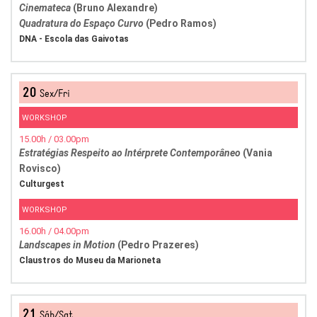
Cinemateca
(Bruno Alexandre)
Quadratura do Espaço Curvo
(Pedro Ramos)
DNA - Escola das Gaivotas
20
Sex/Fri
WORKSHOP
15.00h / 03.00pm
Estratégias Respeito ao Intérprete Contemporâneo
(Vania
Rovisco)
Culturgest
WORKSHOP
16.00h / 04.00pm
Landscapes in Motion
(Pedro Prazeres)
Claustros do Museu da Marioneta
21
Sáb/Sat