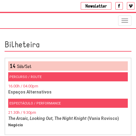
Toggl
navig
Bilheteira
14
Sáb/Sat
PERCURSO / ROUTE
16.00h / 04.00pm
Espaços Alternativos
ESPECTÁCULO / PERFORMANCE
21.30h / 9.30pm
The Arcaic, Looking Out, The Night Knight
(Vania Rovisco)
Negócio