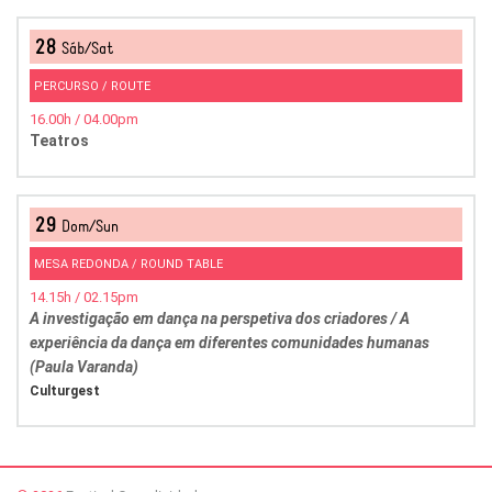
28
Sáb/Sat
PERCURSO / ROUTE
16.00h / 04.00pm
Teatros
29
Dom/Sun
MESA REDONDA / ROUND TABLE
14.15h / 02.15pm
A investigação em dança na perspetiva dos criadores / A
experiência da dança em diferentes comunidades humanas
(Paula Varanda)
Culturgest