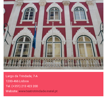
Largo da Trindade, 7-A
1200-466 Lisboa
Tel. (+351) 213 423 200
Website:
www.teatrotrindade.inatel.pt