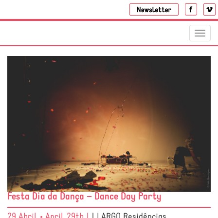
Toggl
navig
Festa Dia da Dança – Dance Day Party
29 Abril • April 29th |
| LARGO Residências